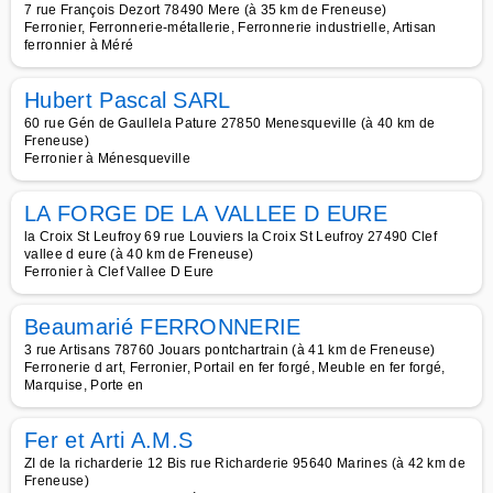
7 rue François Dezort 78490 Mere (à 35 km de Freneuse)
Ferronier, Ferronnerie-métallerie, Ferronnerie industrielle, Artisan
ferronnier à Méré
Hubert Pascal SARL
60 rue Gén de Gaullela Pature 27850 Menesqueville (à 40 km de
Freneuse)
Ferronier à Ménesqueville
LA FORGE DE LA VALLEE D EURE
la Croix St Leufroy 69 rue Louviers la Croix St Leufroy 27490 Clef
vallee d eure (à 40 km de Freneuse)
Ferronier à Clef Vallee D Eure
Beaumarié FERRONNERIE
3 rue Artisans 78760 Jouars pontchartrain (à 41 km de Freneuse)
Ferronerie d art, Ferronier, Portail en fer forgé, Meuble en fer forgé,
Marquise, Porte en
Fer et Arti A.M.S
ZI de la richarderie 12 Bis rue Richarderie 95640 Marines (à 42 km de
Freneuse)