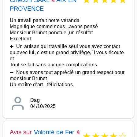
★
★
★
★
★
Checchi SARL
à
AIX EN
PROVENCE
Un travail parfait notre véranda
Magnifique comme nous l.avons pensé
Monsieur Brunet ponctuel,un résultat
Excellent
➕ Un artisan qui travaille seul vous avez contact
qu.avec lui, c’est un grand privilège, il vous écoute
et
Tout se fait sans aucune complications
➖ Nous avons tout apprécié un grand respect pour
monsieur Brunet
Un maître d’art...félicitations.
Dag
04/10/2025
Avis sur
Volonté de Fer
à
★
★
★
★
☆