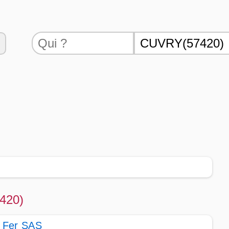
7420)
r Fer SAS