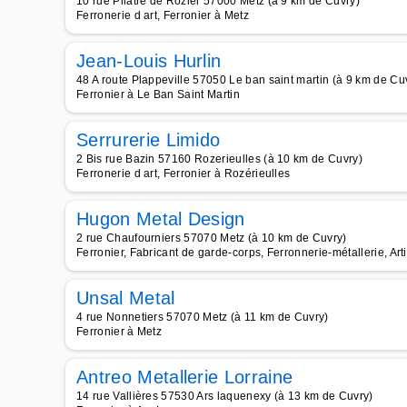
10 rue Pilâtre de Rozier 57000 Metz (à 9 km de Cuvry)
Ferronerie d art, Ferronier à Metz
Jean-Louis Hurlin
48 A route Plappeville 57050 Le ban saint martin (à 9 km de Cu
Ferronier à Le Ban Saint Martin
Serrurerie Limido
2 Bis rue Bazin 57160 Rozerieulles (à 10 km de Cuvry)
Ferronerie d art, Ferronier à Rozérieulles
Hugon Metal Design
2 rue Chaufourniers 57070 Metz (à 10 km de Cuvry)
Ferronier, Fabricant de garde-corps, Ferronnerie-métallerie, Arti
Unsal Metal
4 rue Nonnetiers 57070 Metz (à 11 km de Cuvry)
Ferronier à Metz
Antreo Metallerie Lorraine
14 rue Vallières 57530 Ars laquenexy (à 13 km de Cuvry)