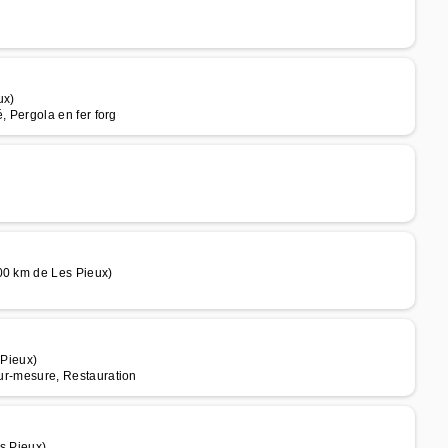
ux)
é, Pergola en fer forg
00 km de Les Pieux)
 Pieux)
 sur-mesure, Restauration
s Pieux)