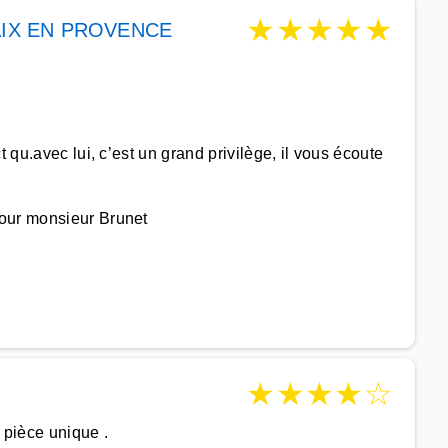
★
★
★
★
★
AIX EN PROVENCE
 qu.avec lui, c’est un grand privilège, il vous écoute
our monsieur Brunet
★
★
★
★
☆
t pièce unique .