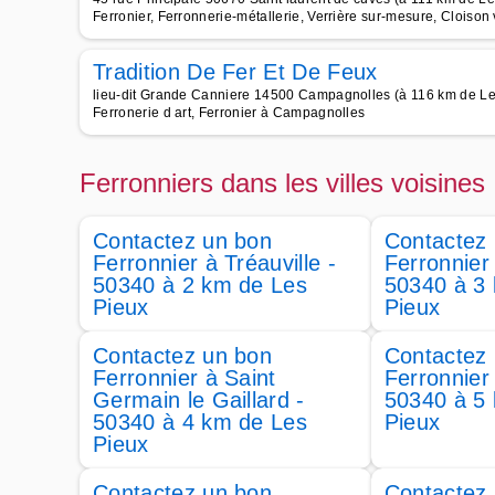
Ferronier, Ferronnerie-métallerie, Verrière sur-mesure, Cloison 
Tradition De Fer Et De Feux
lieu-dit Grande Canniere 14500 Campagnolles (à 116 km de Le
Ferronerie d art, Ferronier à Campagnolles
Ferronniers dans les villes voisines
Contactez un bon
Contactez
Ferronnier à Tréauville -
Ferronnier
50340 à 2 km de Les
50340 à 3
Pieux
Pieux
Contactez un bon
Contactez
Ferronnier à Saint
Ferronnier 
Germain le Gaillard -
50340 à 5
50340 à 4 km de Les
Pieux
Pieux
Contactez un bon
Contactez