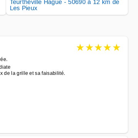
Teurthéville Hague - 50690 à 12 km de
Les Pieux
★
★
★
★
★
rée.
diate
de la grille et sa faisabilité.