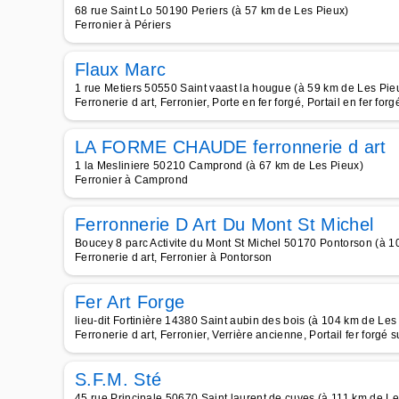
68 rue Saint Lo 50190 Periers (à 57 km de Les Pieux)
Ferronier à Périers
Flaux Marc
1 rue Metiers 50550 Saint vaast la hougue (à 59 km de Les Pie
Ferronerie d art, Ferronier, Porte en fer forgé, Portail en fer forg
LA FORME CHAUDE ferronnerie d art
1 la Mesliniere 50210 Camprond (à 67 km de Les Pieux)
Ferronier à Camprond
Ferronnerie D Art Du Mont St Michel
Boucey 8 parc Activite du Mont St Michel 50170 Pontorson (à 1
Ferronerie d art, Ferronier à Pontorson
Fer Art Forge
lieu-dit Fortinière 14380 Saint aubin des bois (à 104 km de Les
Ferronerie d art, Ferronier, Verrière ancienne, Portail fer forgé
S.F.M. Sté
45 rue Principale 50670 Saint laurent de cuves (à 111 km de Le