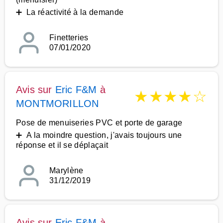
➕ La réactivité à la demande
Finetteries
07/01/2020
Avis sur
Eric F&M
à
★
★
★
★
☆
MONTMORILLON
Pose de menuiseries PVC et porte de garage
➕ A la moindre question, j'avais toujours une
réponse et il se déplaçait
Marylène
31/12/2019
Avis sur
Eric F&M
à