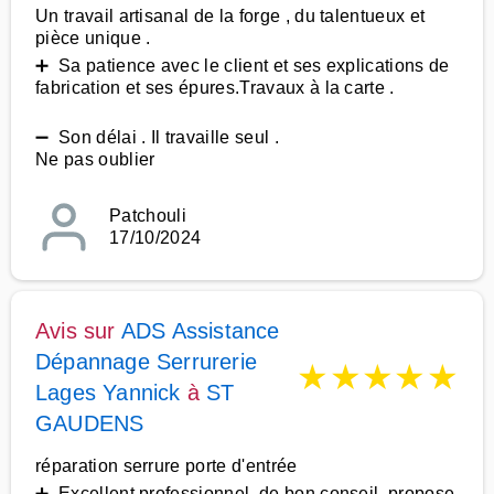
Un travail artisanal de la forge , du talentueux et
pièce unique .
➕ Sa patience avec le client et ses explications de
fabrication et ses épures.Travaux à la carte .
➖ Son délai . Il travaille seul .
Ne pas oublier
Patchouli
17/10/2024
Avis sur
ADS Assistance
Dépannage Serrurerie
★
★
★
★
★
Lages Yannick
à
ST
GAUDENS
réparation serrure porte d'entrée
➕ Excellent professionnel, de bon conseil, propose