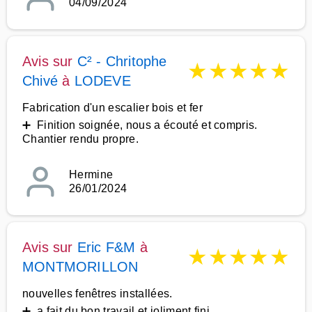
04/09/2024
Avis sur
C² - Chritophe
★
★
★
★
★
Chivé
à
LODEVE
Fabrication d'un escalier bois et fer
➕ Finition soignée, nous a écouté et compris.
Chantier rendu propre.
Hermine
26/01/2024
Avis sur
Eric F&M
à
★
★
★
★
★
MONTMORILLON
nouvelles fenêtres installées.
➕ a fait du bon travail et joliment fini