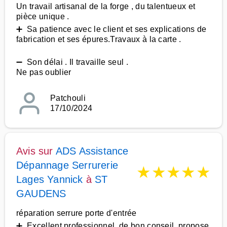
Un travail artisanal de la forge , du talentueux et
pièce unique .
➕ Sa patience avec le client et ses explications de
fabrication et ses épures.Travaux à la carte .
➖ Son délai . Il travaille seul .
Ne pas oublier
Patchouli
17/10/2024
Avis sur
ADS Assistance
Dépannage Serrurerie
★
★
★
★
★
Lages Yannick
à
ST
GAUDENS
réparation serrure porte d'entrée
➕ Excellent professionnel, de bon conseil, propose