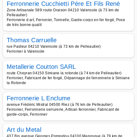
Ferronnerie Cucchietti Père Et Fils René
Zone Artisanale 589 route Oraison 04210 Valensole (à 73 km de
Pelleautier)
Ferronerie d art, Ferronier, Tonnelle, Garde-corps en fer forgé, Pose
de trés bonne qualit
Thomas Carruelle
rue Pasteur 04210 Valensole (à 73 km de Pelleautier)
Ferronier à Valensole
Metallerie Coutton SARL
route Cheyran 04150 Simiane la rotonde (à 74 km de Pelleautier)
Ferronier, Fabricant de fer forgé, Dépannage de ferronnerie à Simiane
la Rotonde
Ferronnerie L Enclume
avenue Frédéric Mistral 04500 Riez (à 76 km de Pelleautier)
Ferronier, Ferronnerie serrurerie, Artisan ferronnier, Fabricant de
garde-corps, Ferronner
Art du Metal
437 Bis avenue Georges Pompidou 04100 Manosque (à 79 km de