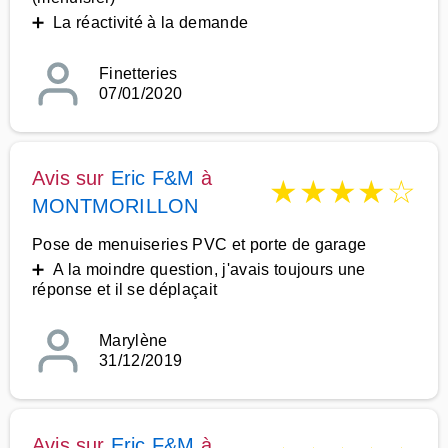
➕ La réactivité à la demande
Finetteries
07/01/2020
Avis sur
Eric F&M
à
★
★
★
★
☆
MONTMORILLON
Pose de menuiseries PVC et porte de garage
➕ A la moindre question, j'avais toujours une
réponse et il se déplaçait
Marylène
31/12/2019
Avis sur
Eric F&M
à