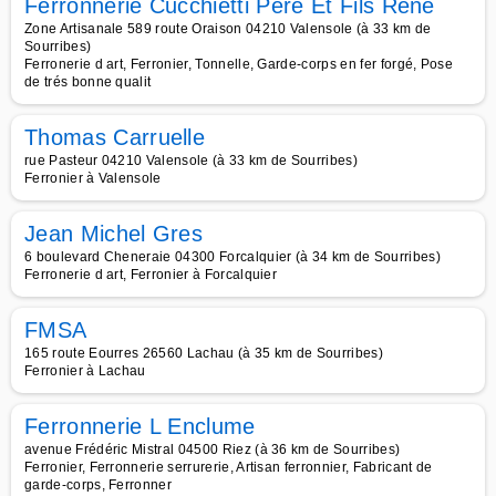
Ferronnerie Cucchietti Père Et Fils René
Zone Artisanale 589 route Oraison 04210 Valensole (à 33 km de
Sourribes)
Ferronerie d art, Ferronier, Tonnelle, Garde-corps en fer forgé, Pose
de trés bonne qualit
Thomas Carruelle
rue Pasteur 04210 Valensole (à 33 km de Sourribes)
Ferronier à Valensole
Jean Michel Gres
6 boulevard Cheneraie 04300 Forcalquier (à 34 km de Sourribes)
Ferronerie d art, Ferronier à Forcalquier
FMSA
165 route Eourres 26560 Lachau (à 35 km de Sourribes)
Ferronier à Lachau
Ferronnerie L Enclume
avenue Frédéric Mistral 04500 Riez (à 36 km de Sourribes)
Ferronier, Ferronnerie serrurerie, Artisan ferronnier, Fabricant de
garde-corps, Ferronner